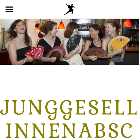
Skip
to
content
JUNGGESELL
INNENABSC